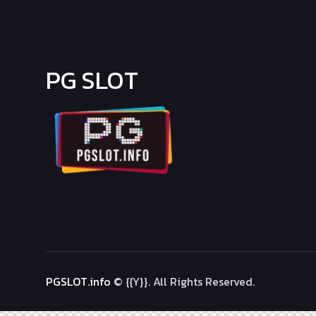
PG SLOT
PGSLOT.info
© {{Y}}. All Rights Reserved.