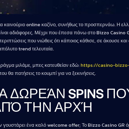
α καινούριο online καζίνο, συνήθως το προσπερνάω. Η ελλη
ναι αδιάφορες. Μέχρι που έπεσα πάνω στο Bizzo Casino GR.
ς περιπτώσεις που νιώθεις ότι κάποιος κάθισε, σε άκουσε κ
 απόλυτο trend τελευταία.
ι πράγμα μιλάμε, μπες κατευθείαν εδώ:
https://casino-bizzo
υ θα πατήσεις το κουμπί για να ξεκινήσεις.
 ΔΩΡΕΆΝ SPINS ΠΟ
ΑΠΌ ΤΗΝ ΑΡΧΉ
ν γουστάρει ένα καλό welcome offer; Το Bizzo Casino GR ό