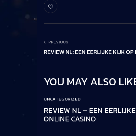
PREVIOUS
REVIEW NL: EEN EERLIJKE KIJK OP
YOU MAY ALSO LIK
UNCATEGORIZED
REVIEW NL – EEN EERLIJKE
ONLINE CASINO