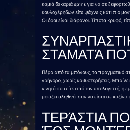
καμιά δεκαριά spins για να σε ξεφορτωθ
κουλοχέρηδων είτε ψάχνεις κάτι πιο μοντ
Οι όροι είναι διάφανοι. Τίποτα κρυφό, τ
ΣΥΝΑΡΠΑΣΤΙΚ
ΣΤΑΜΑΤΆ ΠΟ
Πέρα από τα μπόνους, το πραγματικό στο
γρήγορο, χωρίς καθυστερήσεις. Μπαίνεις
κινητό σου είτε από τον υπολογιστή, η εμ
μοιάζει αληθινό, σαν να είσαι σε καζίν
ΤΕΡΆΣΤΙΑ ΠΟ