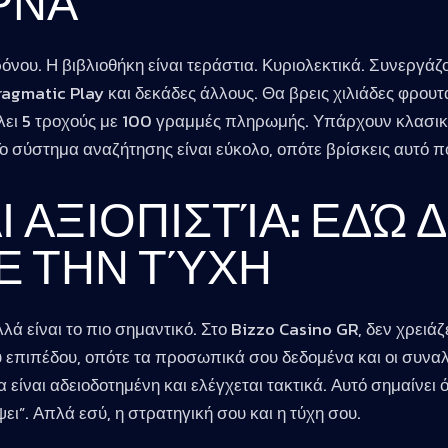
ΡΝΑ
ρόνου. Η βιβλιοθήκη είναι τεράστια. Κυριολεκτικά. Συνεργά
ragmatic Play και δεκάδες άλλους. Θα βρεις χιλιάδες φρου
έλει 5 τροχούς με 100 γραμμές πληρωμής. Υπάρχουν κλασικ
ο σύστημα αναζήτησης είναι εύκολο, οπότε βρίσκεις αυτό π
Ι ΑΞΙΟΠΙΣΤΊΑ: ΕΔΏ 
Ε ΤΗΝ ΤΎΧΗ
λά είναι το πιο σημαντικό. Στο Bizzo Casino GR, δεν χρειάζε
πιπέδου, οπότε τα προσωπικά σου δεδομένα και οι συναλ
ναι αδειοδοτημένη και ελέγχεται τακτικά. Αυτό σημαίνει ότι
ι”. Απλά εσύ, η στρατηγική σου και η τύχη σου.