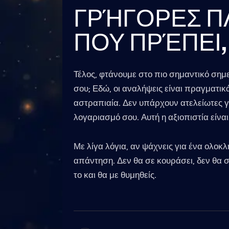
ΓΡΉΓΟΡΕΣ ΠΛ
ΠΟΥ ΠΡΈΠΕΙ
Τέλος, φτάνουμε στο πιο σημαντικό σημεί
σου; Εδώ, οι αναλήψεις είναι πραγματικά
αστραπιαία. Δεν υπάρχουν ατελείωτες γρ
λογαριασμό σου. Αυτή η αξιοπιστία είνα
Με λίγα λόγια, αν ψάχνεις για ένα ολοκ
απάντηση. Δεν θα σε κουράσει, δεν θα σ
το και θα με θυμηθείς.