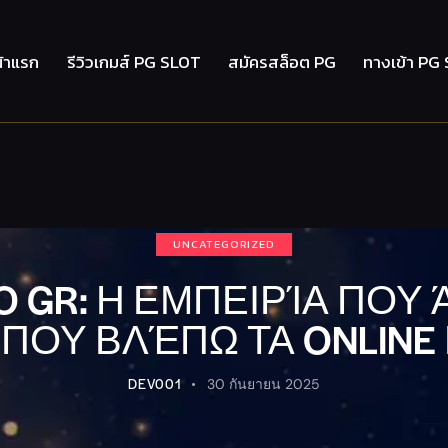
้าแรก
รีวิวเกมส์ PG SLOT
สมัครสล็อต PG
ทางเข้า PG
UNCATEGORIZED
NO GR: Η ΕΜΠΕΙΡΊΑ ΠΟΥ
ΠΟΥ ΒΛΈΠΩ ΤΑ ONLINE
DEV001
30 กันยายน 2025