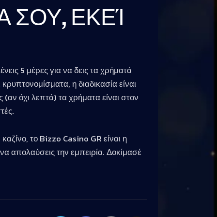
 ΣΟΥ, ΕΚΕΊ
ένεις 5 μέρες για να δεις τα χρήματά
ι κρυπτονομίσματα, η διαδικασία είναι
 (αν όχι λεπτά) τα χρήματα είναι στον
τές.
καζίνο, το Bizzo Casino GR είναι η
 να απολαύσεις την εμπειρία. Δοκίμασέ