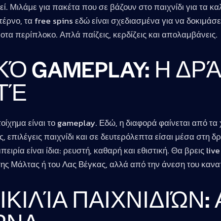
εί. Μιλάμε για πακέτα που σε βάζουν στο παιχνίδι για τα κα
έρνο, τα free spins εδώ είναι σχεδιασμένα για να δοκιμάσε
ίποτα περίπλοκο. Απλά παίζεις, κερδίζεις και απολαμβάνεις.
Ό GAMEPLAY: Η ΔΡ
ΤΈ
ίχημα είναι το gameplay. Εδώ, η διαφορά φαίνεται από τα χ
, επιλέγεις παιχνίδι και σε δευτερόλεπτα είσαι μέσα στη δρ
πειρία είναι ίδια: ρευστή, καθαρή και εθιστική. Θα βρεις liv
ο της Μάλτας ή του Λας Βέγκας, αλλά από την άνεση του καν
ΙΚΙΛΊΑ ΠΑΙΧΝΙΔΙΏΝ: