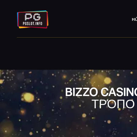
หน
BIZZO CASI
ΤΡΌΠΟ 