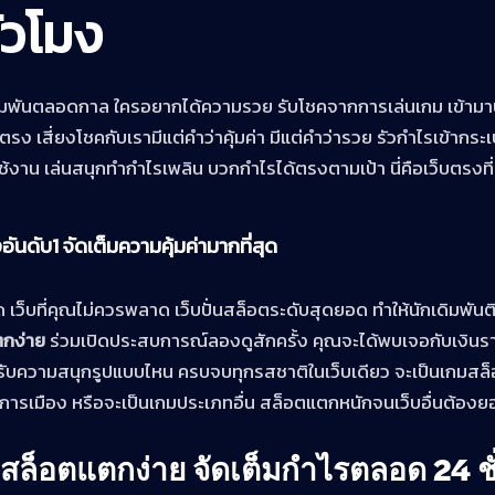
่วโมง
เดิมพันตลอดกาล ใครอยากได้ความรวย รับโชคจากการเล่นเกม เข้ามาปั่
ง เสี่ยงโชคกับเรามีแต่คำว่าคุ้มค่า มีแต่คำว่ารวย รัวกำไรเข้ากระ
ห้ใช้งาน เล่นสนุกทำกำไรเพลิน บวกกำไรได้ตรงตามเป้า นี่คือเว็บตรงที่
อันดับ1
จัดเต็มความคุ้มค่ามากที่สุด
สุด เว็บที่คุณไม่ควรพลาด เว็บปั่นสล็อตระดับสุดยอด ทำให้นักเดิมพัน
ตกง่าย
ร่วมเปิดประสบการณ์ลองดูสักครั้ง คุณจะได้พบเจอกับเงิน
อยากรับความสนุกรูปแบบไหน ครบจบทุกรสชาติในเว็บเดียว จะเป็นเกมส
การเมือง หรือจะเป็นเกมประเภทอื่น สล็อตแตกหนักจนเว็บอื่นต้องย
สล็อตแตกง่าย
จัดเต็มกำไรตลอด 24 ช