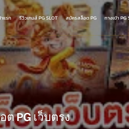
้าแรก
รีวิวเกมส์ PG SLOT
สมัครสล็อต PG
ทางเข้า PG
็อต PG เว็บตรง