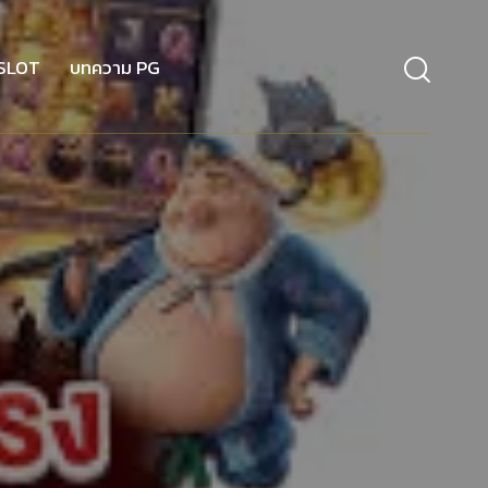
 SLOT
บทความ PG