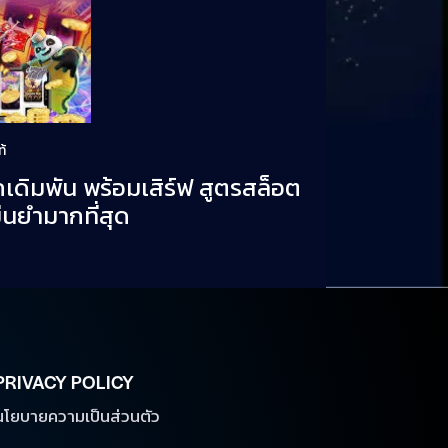
ท้
เดิมพัน พร้อมเสิร์ฟ สูตรสล็อต
่นยำมากที่สุด
PRIVACY POLICY
นโยบายความเป็นส่วนตัว