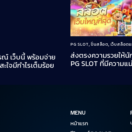
PG SLOT
ปั่นสล็อต
เว็บสล็อตแ
,
,
ส่งตรงความรวยให้นัก
 เว็บนี้ พร้อมจ่าย
PG SLOT ที่มีความแม
ส สะใจมีกำไรเต็มร้อย
MENU
หน้าแรก